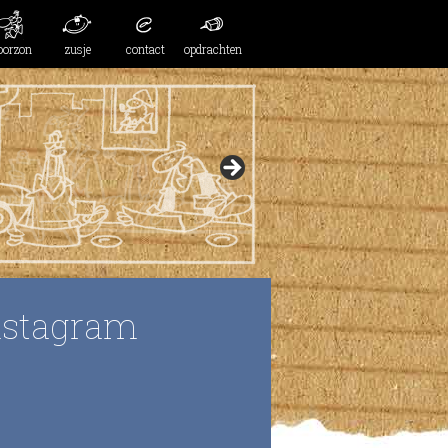
oorzon
zusje
contact
opdrachten
nstagram