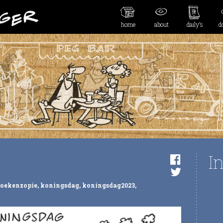
home
about
daily’s
d
I
oekenzopie
,
koningsdag
,
koningsdag2023
,