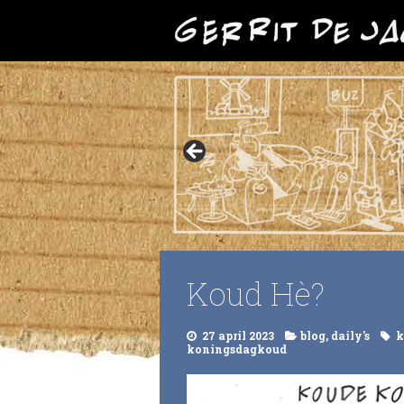
Koud Hè?
27 april 2023
blog
,
daily's
k
koningsdagkoud