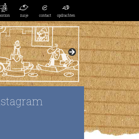
oorzon
zusje
contact
opdrachten
nstagram