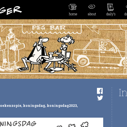
home
about
daily’s
d
I
oekenzopie
,
koningsdag
,
koningsdag2023
,