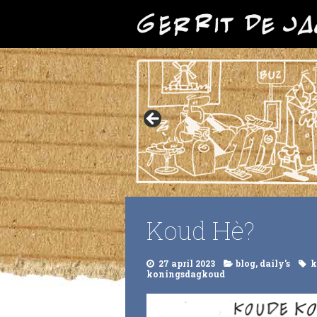
Koud Hè?
27 april 2023
blog
,
daily's
k
koningsdagkoud