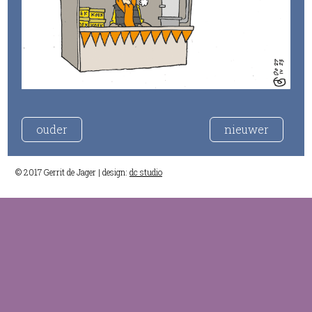
ouder
nieuwer
© 2017 Gerrit de Jager | design:
dc studio