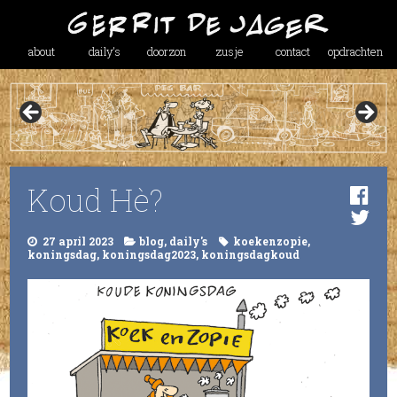
about
daily’s
doorzon
zusje
contact
opdrachten
Koud Hè?
27 april 2023
blog
,
daily's
koekenzopie
,
koningsdag
,
koningsdag2023
,
koningsdagkoud