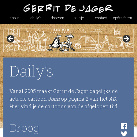
about
daily’s
doorzon
zusje
contact
opdrachten
Daily’s
Vanaf 2005 maakt Gerrit de Jager dagelijks de
actuele cartoon
John
op pagina 2 van het
AD
.
Hier vind je de cartoons van de afgelopen tijd.
Droog