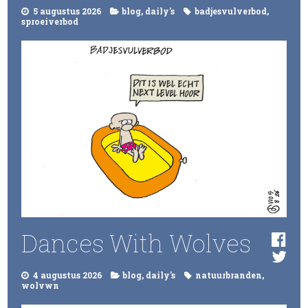
5 augustus 2026
blog
,
daily's
badjesvulverbod
,
sproeiverbod
Dances With Wolves
4 augustus 2026
blog
,
daily's
natuurbranden
,
wolvwn