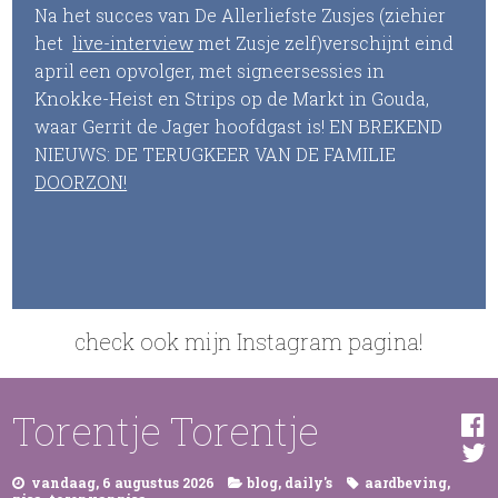
Na het succes van De Allerliefste Zusjes (ziehier
het
live-interview
met Zusje zelf)verschijnt eind
april een opvolger, met signeersessies in
Knokke-Heist en Strips op de Markt in Gouda,
waar Gerrit de Jager hoofdgast is! EN BREKEND
NIEUWS: DE TERUGKEER VAN DE FAMILIE
DOORZON!
check ook mijn Instagram pagina!
Torentje Torentje
vandaag, 6 augustus 2026
blog
,
daily's
aardbeving
,