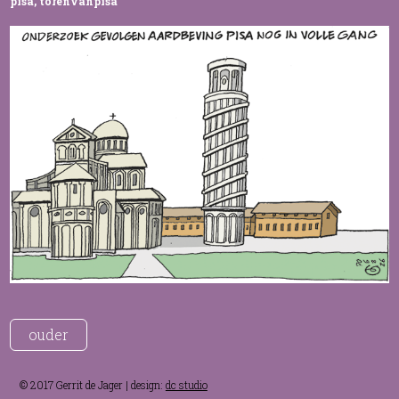
pisa
,
torenvanpisa
ouder
© 2017 Gerrit de Jager | design:
dc studio