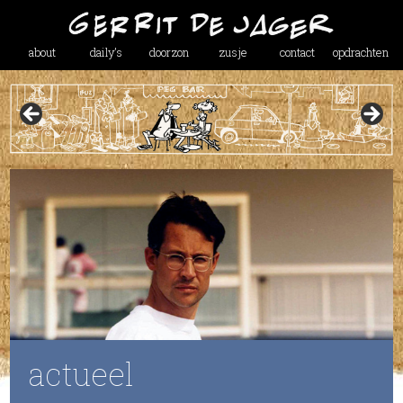
about
daily’s
doorzon
zusje
contact
opdrachten
actueel