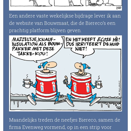
Een andere vaste wekelijkse bijdrage lever ik aan
de website van Bouwmaat, die de Biereco’s een
prachtig platform blijven geven.
Maandelijks treden de neefjes Biereco, samen de
firma Evenweg vormend, op in een strip voor