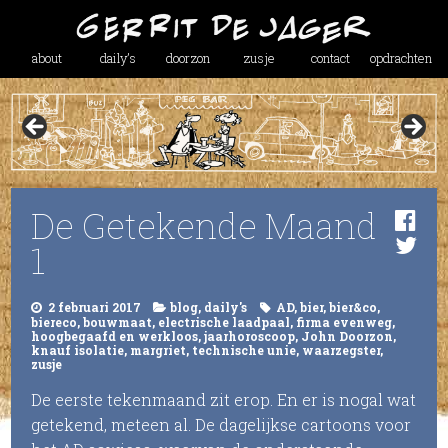
about
daily’s
doorzon
zusje
contact
opdrachten
De Getekende Maand
1
2 februari 2017
blog
,
daily's
AD
,
bier
,
bier&co
,
biereco
,
bouwmaat
,
electrische laadpaal
,
firma evenweg
,
hoogbegaafd en werkloos
,
jaarhoroscoop
,
John Doorzon
,
knauf isolatie
,
margriet
,
technische unie
,
waarzegster
,
zusje
De eerste tekenmaand zit erop. En er is nogal wat
getekend, meteen al. De dagelijkse cartoons voor