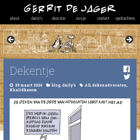
about
daily’s
doorzon
zusje
contact
opdrachten
Dekentje
29 maart 2024
blog
,
daily's
AD
,
dekenadvocaten
,
Khalidkasem