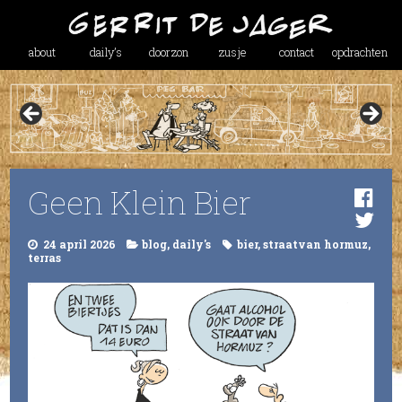
about
daily’s
doorzon
zusje
contact
opdrachten
Geen Klein Bier
24 april 2026
blog
,
daily's
bier
,
straatvan hormuz
,
terras