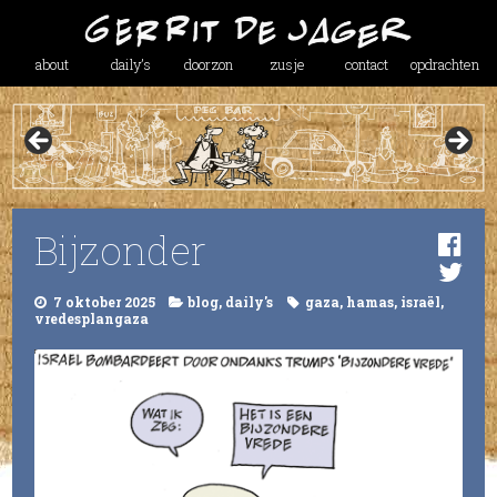
about
daily’s
doorzon
zusje
contact
opdrachten
Bijzonder
7 oktober 2025
blog
,
daily's
gaza
,
hamas
,
israël
,
vredesplangaza