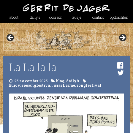
about
daily’s
doorzon
zusje
contact
opdrachten
La La la la
25 november 2025
blog
,
daily's
Eurovisiesongfestival
,
israël
,
israëlsongfestival