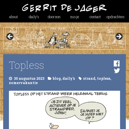
about
daily’s
doorzon
zusje
contact
opdrachten
Topless
30 augustus 2023
blog
,
daily's
strand
,
topless
,
zomervakantie