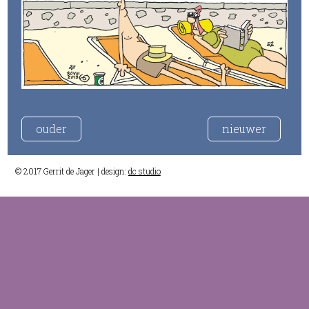
ouder
nieuwer
© 2017 Gerrit de Jager | design:
dc studio