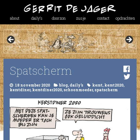
about
daily’s
doorzon
zusje
contact
opdrachten
Spatscherm
18 november 2020
blog
,
daily's
kerst
,
kerst2020
,
kerstdiner
,
kerstdiner2020
,
schoonmoeder
,
spatscherm