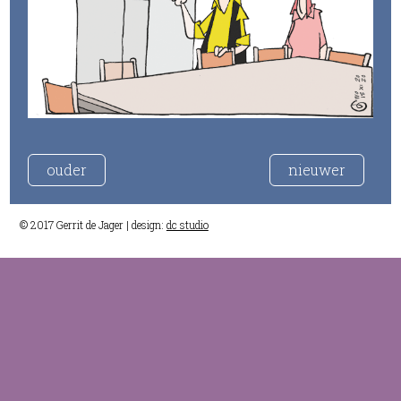
ouder
nieuwer
© 2017 Gerrit de Jager | design:
dc studio