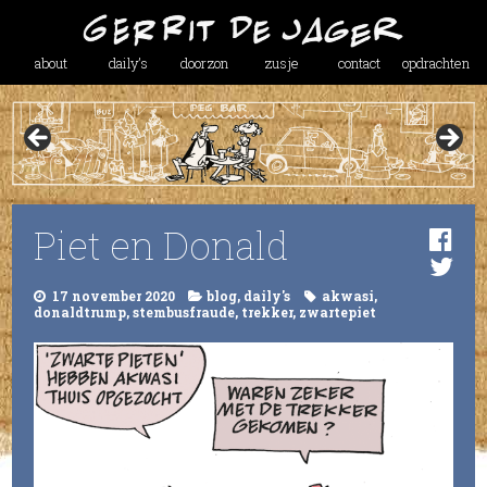
about
daily’s
doorzon
zusje
contact
opdrachten
Piet en Donald
17 november 2020
blog
,
daily's
akwasi
,
donaldtrump
,
stembusfraude
,
trekker
,
zwartepiet