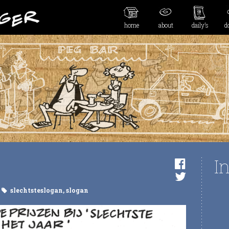
home
about
daily’s
d
I
slechtsteslogan
,
slogan