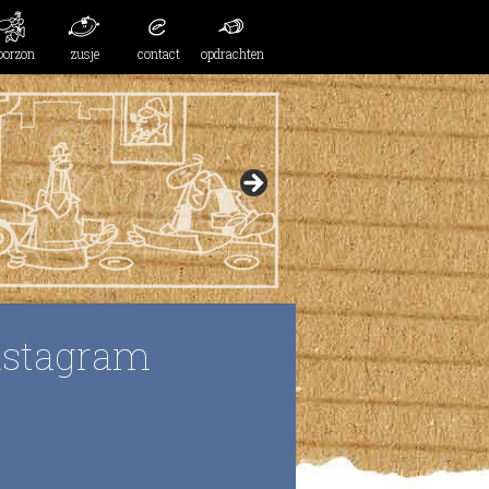
oorzon
zusje
contact
opdrachten
nstagram