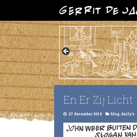
En Er Zij Licht
27 december 2019
blog
,
daily's