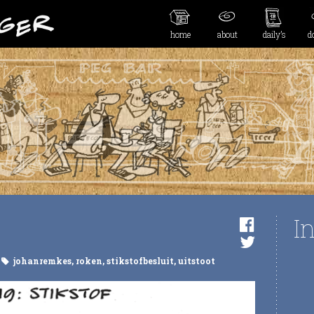
home
about
daily’s
d
I
johanremkes
,
roken
,
stikstofbesluit
,
uitstoot