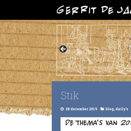
Stik
28 december 2019
blog
,
daily's