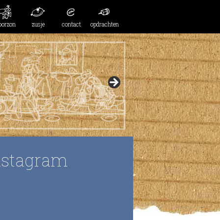
oorzon
zusje
contact
opdrachten
nstagram