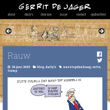
about
daily’s
doorzon
zusje
contact
opdrachten
Rauw
26 juni 2025
blog
,
daily's
navotopdenhaag
,
rutte
,
trump