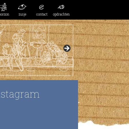
oorzon
zusje
contact
opdrachten
nstagram