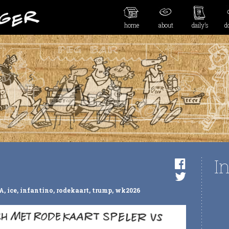
home
about
daily’s
d
I
A
,
ice
,
infantino
,
rodekaart
,
trump
,
wk2026