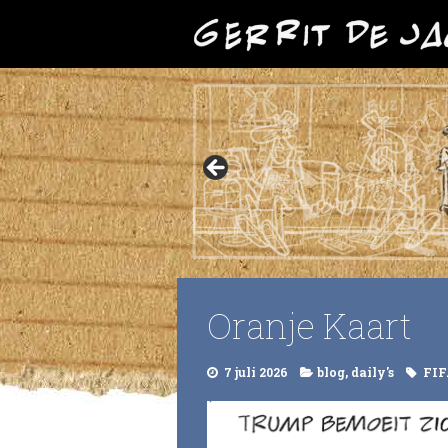
Oranje Kaart
7 juli 2026
blog
,
daily's
FIF