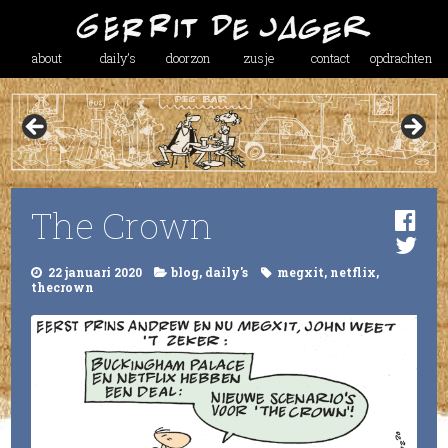
about
daily’s
doorzon
zusje
contact
opdrachten
The Crown
22 januari 2020
blog
,
daily's
megxit
,
netflix
,
thecrown