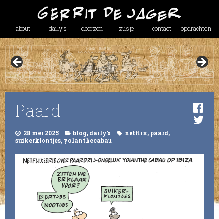
about
daily’s
doorzon
zusje
contact
opdrachten
Paard
28 mei 2025
blog
,
daily's
netflix
,
paard
,
suikerklontjes
,
yolanthecabau