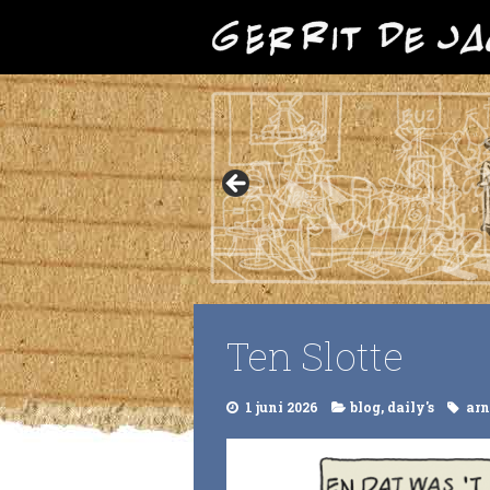
Ten Slotte
1 juni 2026
blog
,
daily's
arn