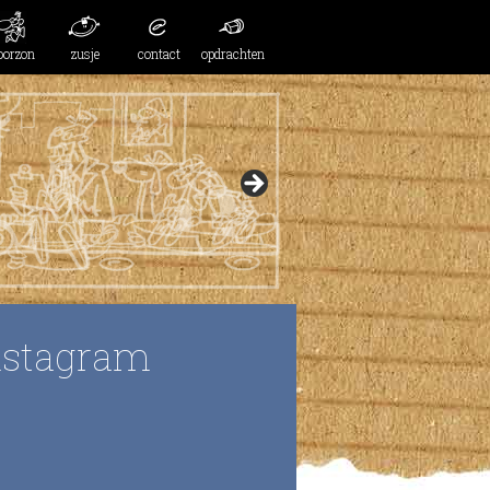
oorzon
zusje
contact
opdrachten
nstagram