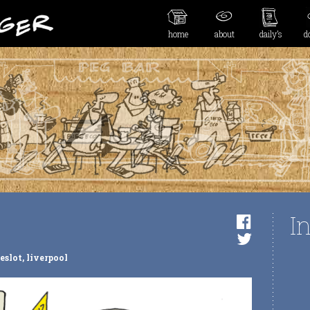
home
about
daily’s
d
I
eslot
,
liverpool