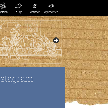
oorzon
zusje
contact
opdrachten
nstagram