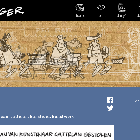
home
about
daily’s
d
I
naan
,
cattelan
,
kunstroof
,
kunstwerk