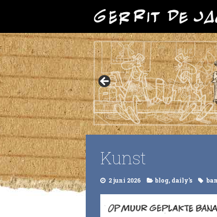
Kunst
2 juni 2026
blog
,
daily's
ba