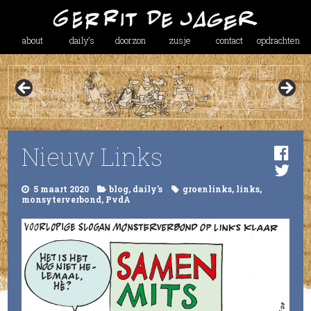
about
daily’s
doorzon
zusje
contact
opdrachten
Nieuw Links
5 maart 2020
blog
,
daily's
groenlinks
,
links
,
monsyterverbond
,
PvdA