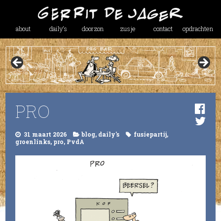
about
daily’s
doorzon
zusje
contact
opdrachten
PRO
31 maart 2026
blog
,
daily's
fusiepartij
,
groenlinks
,
pro
,
PvdA