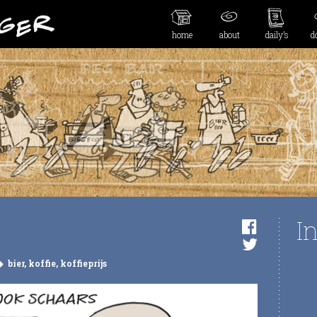
home
about
daily’s
d
I
bier
,
koffie
,
koffieprijs