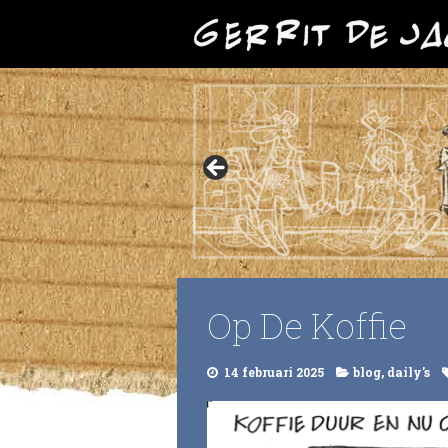
Op De Koffie
14 februari 2025
blog
,
daily's