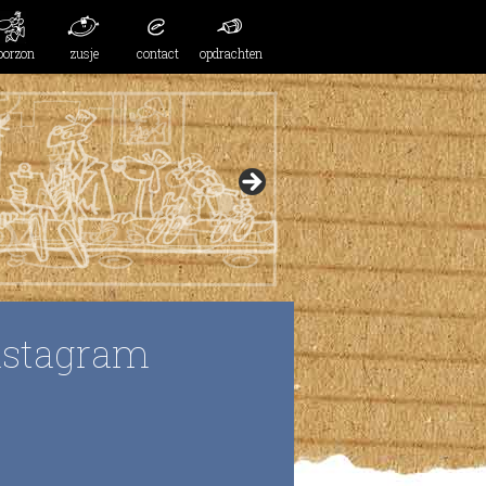
oorzon
zusje
contact
opdrachten
nstagram