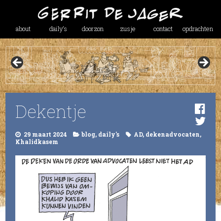
about
daily’s
doorzon
zusje
contact
opdrachten
Dekentje
29 maart 2024
blog
,
daily's
AD
,
dekenadvocaten
,
Khalidkasem