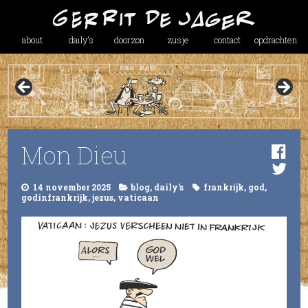
about
daily’s
doorzon
zusje
contact
opdrachten
Mon Dieu
14 november 2025
blog
,
daily's
frankrijk
,
god
,
godinfrankrijk
,
jezus
,
vaticaan