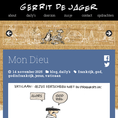
about
daily’s
doorzon
zusje
contact
opdrachten
Mon Dieu
14 november 2025
blog
,
daily's
frankrijk
,
god
,
godinfrankrijk
,
jezus
,
vaticaan