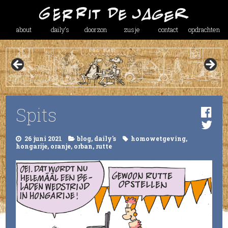
about
daily’s
doorzon
zusje
contact
opdrachten
Spits
26 juni 2021
blog
,
daily's
homowetgeving
,
hongarije
,
oranje
,
orban
,
rutte