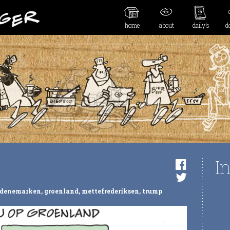
home
about
daily’s
d
I
denemarken
,
groenland
,
mettefrederiksen
,
trump