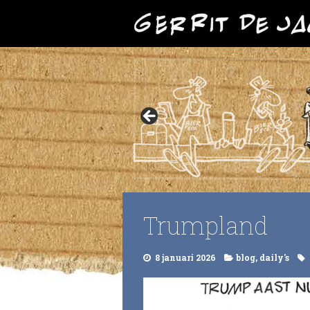
Trumpland
8 januari 2026
blog
,
daily's