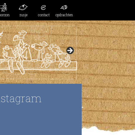
oorzon
zusje
contact
opdrachten
nstagram