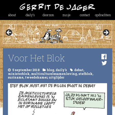
about
daily’s
doorzon
zusje
contact
opdrachten
Voor Het Blok
5 september 2018
blog
,
daily's
debat
,
ministerblok
,
multiculturelesamenleving
,
stefblok
,
suriname
,
tweedekamer
,
uitglijder