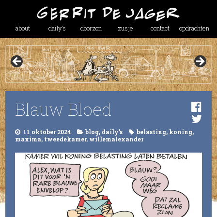
about
daily’s
doorzon
zusje
contact
opdrachten
Blauw Bloed
11 oktober 2024
blog
,
daily's
belasting
,
koning
,
maxima
,
tweedekamer
,
willemalexander