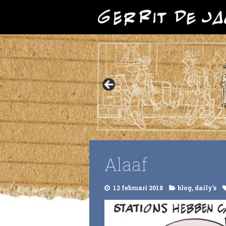
Alaaf
12 februari 2018
blog
,
daily's