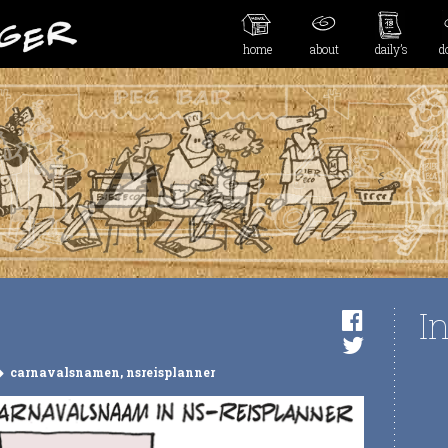
home
about
daily’s
d
I
carnavalsnamen
,
nsreisplanner