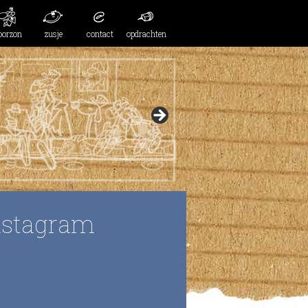
oorzon
zusje
contact
opdrachten
nstagram