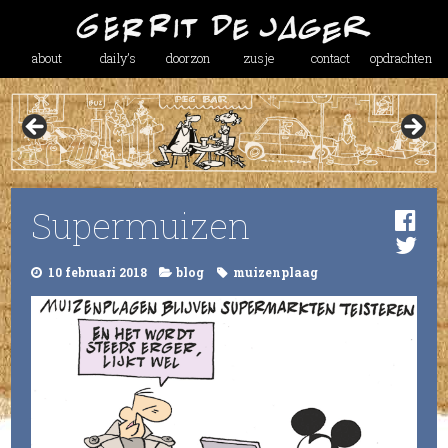
about
daily’s
doorzon
zusje
contact
opdrachten
Supermuizen
10 februari 2018
blog
muizenplaag