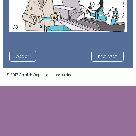
ouder
nieuwer
© 2017 Gerrit de Jager | design:
dc studio