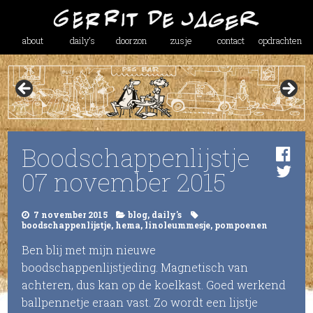
about
daily’s
doorzon
zusje
contact
opdrachten
Boodschappenlijstje
07 november 2015
7 november 2015
blog
,
daily's
boodschappenlijstje
,
hema
,
linoleummesje
,
pompoenen
Ben blij met mijn nieuwe
boodschappenlijstjeding. Magnetisch van
achteren, dus kan op de koelkast. Goed werkend
ballpennetje eraan vast. Zo wordt een lijstje