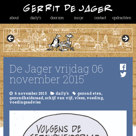
about
daily’s
doorzon
zusje
contact
opdrachten
De Jager vrijdag 06
november 2015
6 november 2015
daily's
gezond eten
,
gezondheidsraad
,
schijf van vijf
,
vlees
,
voeding
,
voedingsadvies