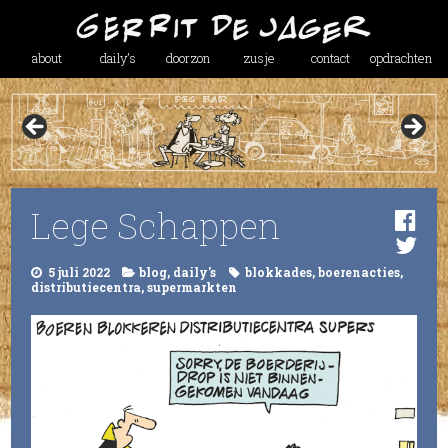
about
daily’s
doorzon
zusje
contact
opdrachten
Lege Schappen
5 juli 2022
blog
,
daily's
blokkades
,
boerenacties
,
distributiecentra
,
supermarkten