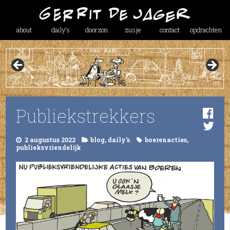
about
daily’s
doorzon
zusje
contact
opdrachten
Publiekstrekkers
2 augustus 2022
blog
,
daily's
boerenacties
,
publieksvriendelijk