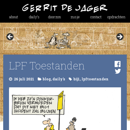
about
daily’s
doorzon
zusje
contact
opdrachten
LPF Toestanden
26 juli 2021
blog
,
daily's
bij1
,
lpftoestanden