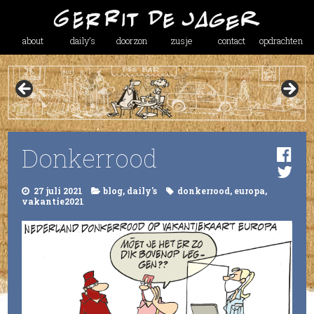
about
daily’s
doorzon
zusje
contact
opdrachten
Donkerrood
27 juli 2021
blog
,
daily's
donkerrood
,
europa
,
vakantie2021