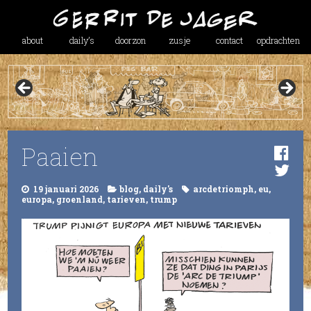
about
daily’s
doorzon
zusje
contact
opdrachten
Paaien
19 januari 2026
blog
,
daily's
arcdetriomph
,
eu
,
europa
,
groenland
,
tarieven
,
trump