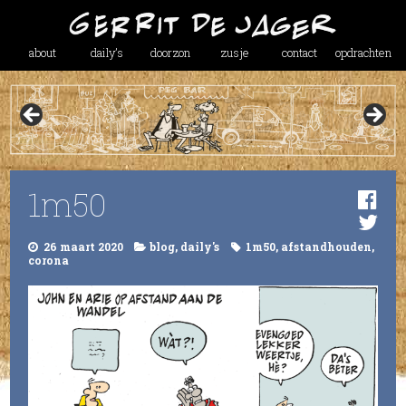
about
daily’s
doorzon
zusje
contact
opdrachten
1m50
26 maart 2020
blog
,
daily's
1m50
,
afstandhouden
,
corona