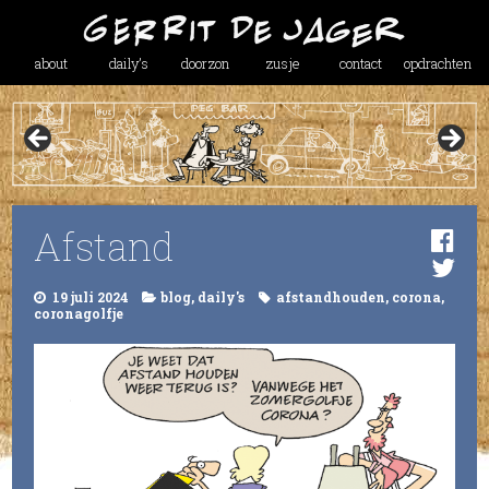
about
daily’s
doorzon
zusje
contact
opdrachten
Afstand
19 juli 2024
blog
,
daily's
afstandhouden
,
corona
,
coronagolfje