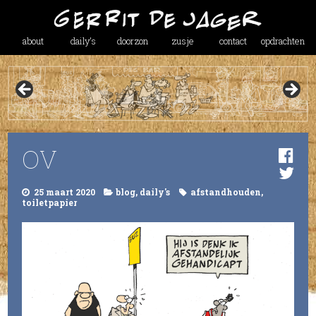
about
daily’s
doorzon
zusje
contact
opdrachten
OV
25 maart 2020
blog
,
daily's
afstandhouden
,
toiletpapier