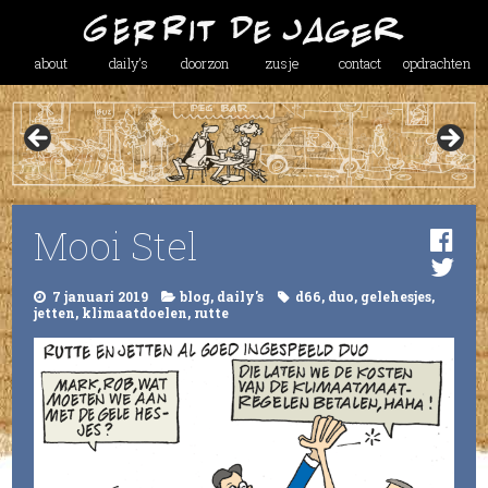
about
daily’s
doorzon
zusje
contact
opdrachten
Mooi Stel
7 januari 2019
blog
,
daily's
d66
,
duo
,
gelehesjes
,
jetten
,
klimaatdoelen
,
rutte