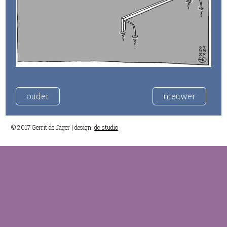
ouder
nieuwer
© 2017 Gerrit de Jager | design:
dc studio