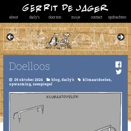
about
daily’s
doorzon
zusje
contact
opdrachten
Doelloos
29 oktober 2024
blog
,
daily's
klimaatdoelen
,
opwarming
,
zeespiegel