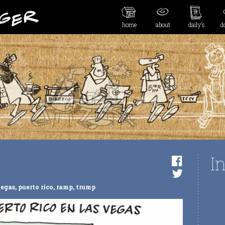
home
about
daily’s
d
I
vegas
,
puerto rico
,
ramp
,
trump