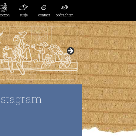
oorzon
zusje
contact
opdrachten
nstagram