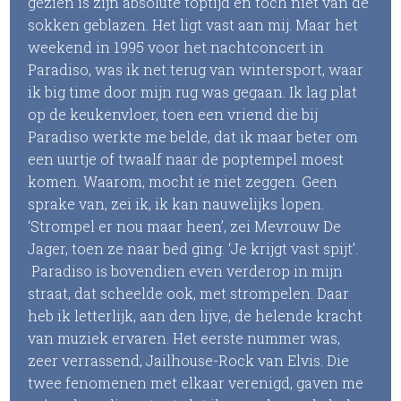
gezien is zijn absolute toptijd en toch niet van de
sokken geblazen. Het ligt vast aan mij. Maar het
weekend in 1995 voor het nachtconcert in
Paradiso, was ik net terug van wintersport, waar
ik big time door mijn rug was gegaan. Ik lag plat
op de keukenvloer, toen een vriend die bij
Paradiso werkte me belde, dat ik maar beter om
een uurtje of twaalf naar de poptempel moest
komen. Waarom, mocht ie niet zeggen. Geen
sprake van, zei ik, ik kan nauwelijks lopen.
‘Strompel er nou maar heen’, zei Mevrouw De
Jager, toen ze naar bed ging. ‘Je krijgt vast spijt’.
Paradiso is bovendien even verderop in mijn
straat, dat scheelde ook, met strompelen. Daar
heb ik letterlijk, aan den lijve, de helende kracht
van muziek ervaren. Het eerste nummer was,
zeer verrassend, Jailhouse-Rock van Elvis. Die
twee fenomenen met elkaar verenigd, gaven me