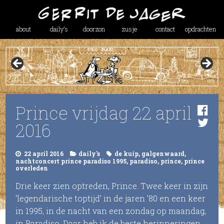
about
daily’s
doorzon
zusje
contact
opdrachten
Prince vrijdag 22 april
2016
22 april 2016
daily's
de kuip
,
galgenwaard
,
nachtconcert prince paradiso 1995
,
paradiso
,
prince
,
prince
overleden
Drie keer zien optreden, Prince. Twee keer in zijn
‘legendarische toptijd’ in de jaren ’80 en een keer
in 1995, in de nacht van een zondag op maandag,
in Paradiso. Daar heb ik de beste herinneringen