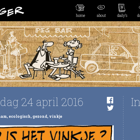
home
about
daily’s
d
dag 24 april 2016
I
aam
,
ecologisch
,
gezond
,
vinkje