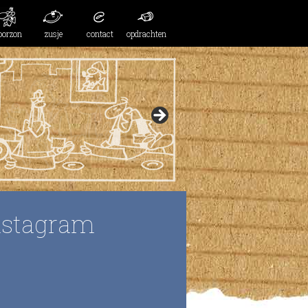
oorzon
zusje
contact
opdrachten
nstagram