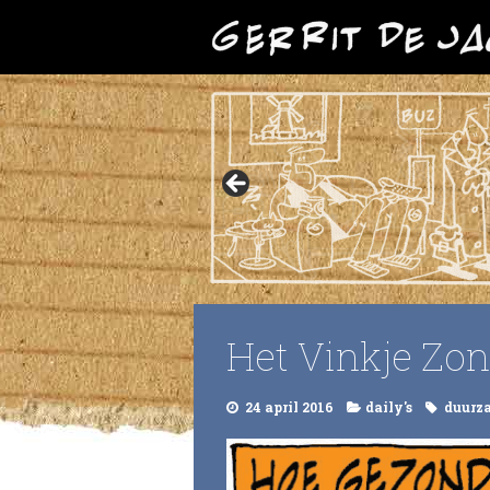
Het Vinkje Zon
24 april 2016
daily's
duurz