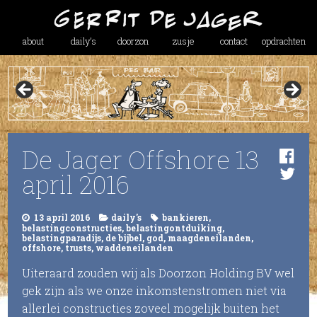
about
daily’s
doorzon
zusje
contact
opdrachten
De Jager Offshore 13
april 2016
13 april 2016
daily's
bankieren
,
belastingconstructies
,
belastingontduiking
,
belastingparadijs
,
de bijbel
,
god
,
maagdeneilanden
,
offshore
,
trusts
,
waddeneilanden
Uiteraard zouden wij als Doorzon Holding BV wel
gek zijn als we onze inkomstenstromen niet via
allerlei constructies zoveel mogelijk buiten het