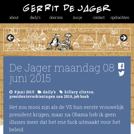
about
daily’s
doorzon
zusje
contact
opdrachten
De Jager maandag 08
juni 2015
8 juni 2015
daily's
hillary clinton.
presidentsverkiezingen usa 2016
,
jeb bush
Het zou mooi zijn als de VS hun eerste vrouwelijk
president krijgen, maar na Obama heb ik geen
illusies meer dat het ene fuck uitmaakt voor het
beleid.